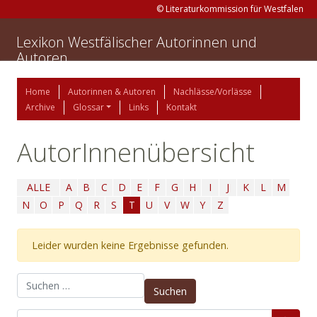
© Literaturkommission für Westfalen
Lexikon Westfälischer Autorinnen und
Autoren
Home
Autorinnen & Autoren
Nachlässe/Vorlässe
Archive
Glossar
Links
Kontakt
AutorInnenübersicht
ALLE
A
B
C
D
E
F
G
H
I
J
K
L
M
N
O
P
Q
R
S
T
U
V
W
Y
Z
Leider wurden keine Ergebnisse gefunden.
Suchen nach: