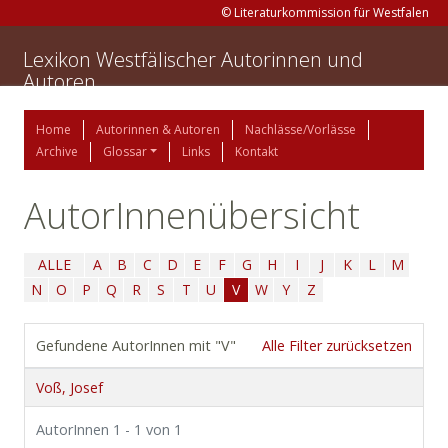
© Literaturkommission für Westfalen
Lexikon Westfälischer Autorinnen und
Autoren
Home
Autorinnen & Autoren
Nachlässe/Vorlässe
Archive
Glossar
Links
Kontakt
AutorInnenübersicht
ALLE
A
B
C
D
E
F
G
H
I
J
K
L
M
N
O
P
Q
R
S
T
U
V
W
Y
Z
Gefundene AutorInnen mit "V"
Alle Filter zurücksetzen
Voß, Josef
AutorInnen 1 - 1 von 1