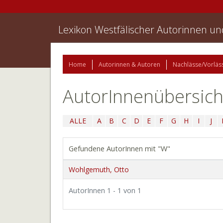
Lexikon Westfälischer Autorinnen u
Home
Autorinnen & Autoren
Nachlässe/Vorläs
AutorInnenübersich
ALLE
A
B
C
D
E
F
G
H
I
J
Gefundene AutorInnen mit "W"
Wohlgemuth, Otto
AutorInnen 1 - 1 von 1