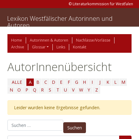
© Literaturkommission für Westfalen
Lexikon Westfälischer Autorinnen und
Autoren
Home
Autorinnen & Autoren
Nachlässe/Vorlässe
Archive
Glossar
Links
Kontakt
AutorInnenübersicht
ALLE
A
B
C
D
E
F
G
H
I
J
K
L
M
N
O
P
Q
R
S
T
U
V
W
Y
Z
Leider wurden keine Ergebnisse gefunden.
Suchen nach: