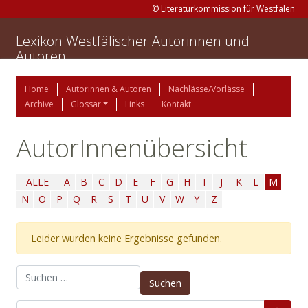
© Literaturkommission für Westfalen
Lexikon Westfälischer Autorinnen und
Autoren
Home
Autorinnen & Autoren
Nachlässe/Vorlässe
Archive
Glossar
Links
Kontakt
AutorInnenübersicht
ALLE
A
B
C
D
E
F
G
H
I
J
K
L
M
N
O
P
Q
R
S
T
U
V
W
Y
Z
Leider wurden keine Ergebnisse gefunden.
Suchen nach: