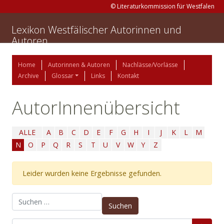
© Literaturkommission für Westfalen
Lexikon Westfälischer Autorinnen und
Autoren
Home
Autorinnen & Autoren
Nachlässe/Vorlässe
Archive
Glossar
Links
Kontakt
AutorInnenübersicht
ALLE
A
B
C
D
E
F
G
H
I
J
K
L
M
N
O
P
Q
R
S
T
U
V
W
Y
Z
Leider wurden keine Ergebnisse gefunden.
Suchen nach: