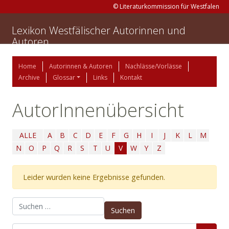
© Literaturkommission für Westfalen
Lexikon Westfälischer Autorinnen und
Autoren
Home
Autorinnen & Autoren
Nachlässe/Vorlässe
Archive
Glossar
Links
Kontakt
AutorInnenübersicht
ALLE
A
B
C
D
E
F
G
H
I
J
K
L
M
N
O
P
Q
R
S
T
U
V
W
Y
Z
Leider wurden keine Ergebnisse gefunden.
Suchen nach: