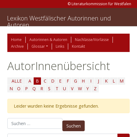
© Literaturkommission für Westfalen
Lexikon Westfälischer Autorinnen und
Autoren
Home
Autorinnen & Autoren
Nachlässe/Vorlässe
Archive
Glossar
Links
Kontakt
AutorInnenübersicht
ALLE
A
B
C
D
E
F
G
H
I
J
K
L
M
N
O
P
Q
R
S
T
U
V
W
Y
Z
Leider wurden keine Ergebnisse gefunden.
Suchen nach: