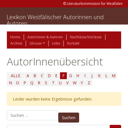
© Literaturkommission für Westfalen
Lexikon Westfälischer Autorinnen und
Autoren
Home
Autorinnen & Autoren
Nachlässe/Vorlässe
Archive
Glossar
Links
Kontakt
AutorInnenübersicht
ALLE
A
B
C
D
E
F
G
H
I
J
K
L
M
N
O
P
Q
R
S
T
U
V
W
Y
Z
Leider wurden keine Ergebnisse gefunden.
Suchen nach: