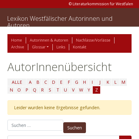
© Literaturkommission für Westfalen
Lexikon Westfälischer Autorinnen und
Autoren
Home
Autorinnen & Autoren
Nachlässe/Vorlässe
Archive
Glossar
Links
Kontakt
AutorInnenübersicht
ALLE
A
B
C
D
E
F
G
H
I
J
K
L
M
N
O
P
Q
R
S
T
U
V
W
Y
Z
Leider wurden keine Ergebnisse gefunden.
Suchen nach: