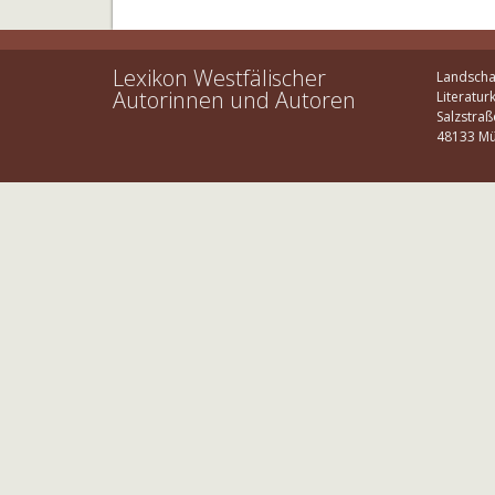
Lexikon Westfälischer
Landscha
Autorinnen und Autoren
Literatur
Salzstraß
48133 Mü