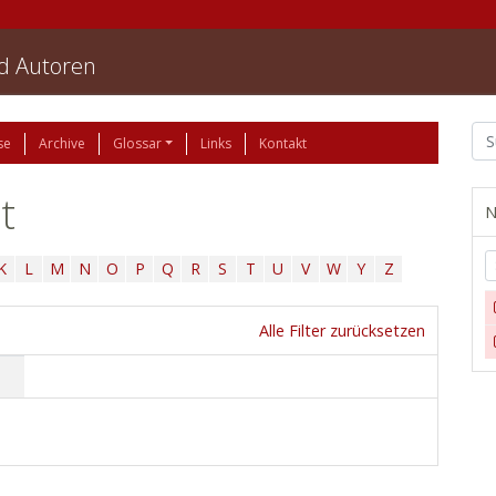
nd Autoren
se
Archive
Glossar
Links
Kontakt
t
N
K
L
M
N
O
P
Q
R
S
T
U
V
W
Y
Z
Alle Filter zurücksetzen