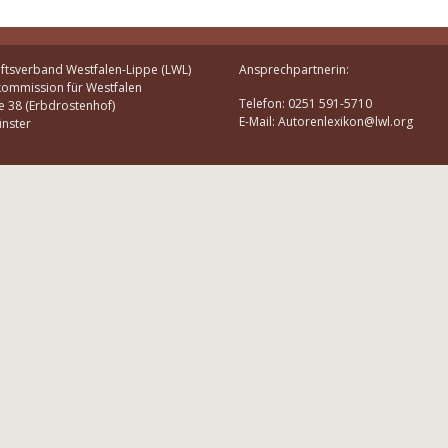
ftsverband Westfalen-Lippe (LWL)
Ansprechpartnerin:
kommission für Westfalen
Telefon: 0251 591-5710
e 38 (Erbdrostenhof)
E-Mail: Autorenlexikon@lwl.org
nster