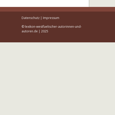
Datenschutz
|
Impressum
© lexikon-westfaelischer-autorinnen-und-
autoren.de | 2025