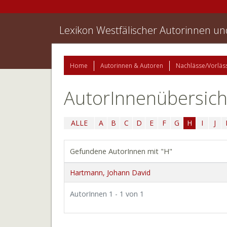
Lexikon Westfälischer Autorinnen u
Home
Autorinnen & Autoren
Nachlässe/Vorläs
AutorInnenübersich
ALLE
A
B
C
D
E
F
G
H
I
J
Gefundene AutorInnen mit "H"
Hartmann, Johann David
AutorInnen 1 - 1 von 1