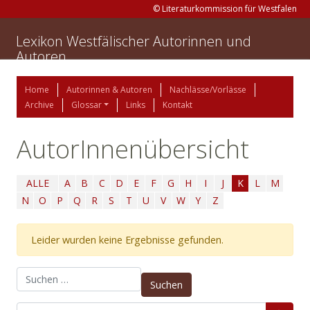
© Literaturkommission für Westfalen
Lexikon Westfälischer Autorinnen und
Autoren
Home
Autorinnen & Autoren
Nachlässe/Vorlässe
Archive
Glossar
Links
Kontakt
AutorInnenübersicht
ALLE
A
B
C
D
E
F
G
H
I
J
K
L
M
N
O
P
Q
R
S
T
U
V
W
Y
Z
Leider wurden keine Ergebnisse gefunden.
Suchen nach: