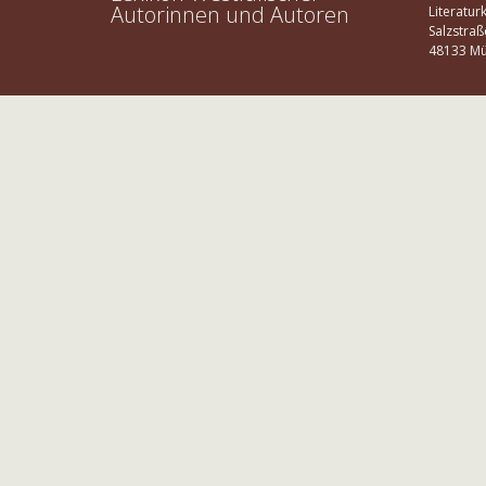
Autorinnen und Autoren
Literatur
Salzstraß
48133 Mü