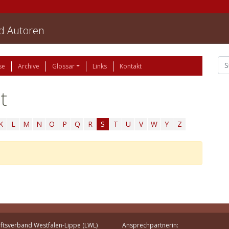
nd Autoren
se
Archive
Glossar
Links
Kontakt
t
K
L
M
N
O
P
Q
R
S
T
U
V
W
Y
Z
ftsverband Westfalen-Lippe (LWL)
Ansprechpartnerin: