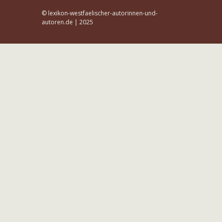
© lexikon-westfaelischer-autorinnen-und-
autoren.de | 2025