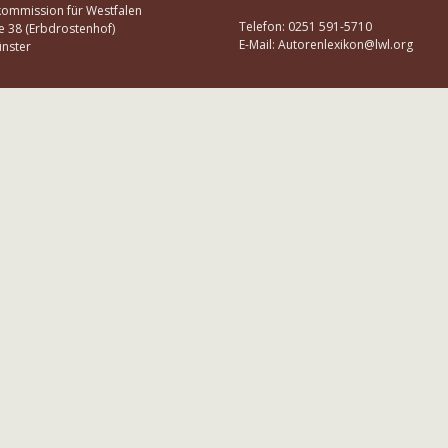
kommission für Westfalen
Telefon: 0251 591-5710
e 38 (Erbdrostenhof)
E-Mail: Autorenlexikon@lwl.org
nster