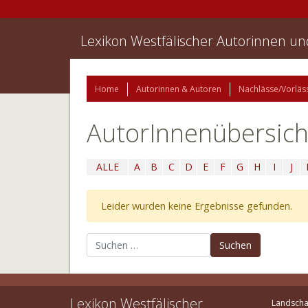
Lexikon Westfälischer Autorinnen u
Home
Autorinnen & Autoren
Nachlässe/Vorläs
AutorInnenübersich
ALLE
A
B
C
D
E
F
G
H
I
J
Leider wurden keine Ergebnisse gefunden.
Suchen nach:
Lexikon Westfälischer
Landscha