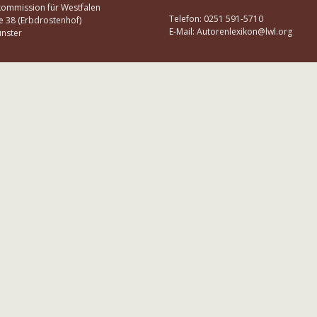
kommission für Westfalen
Telefon: 0251 591-5710
e 38 (Erbdrostenhof)
E-Mail: Autorenlexikon@lwl.org
nster