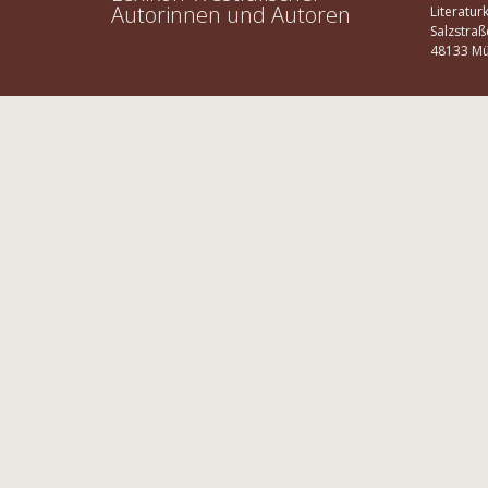
Autorinnen und Autoren
Literatur
Salzstraß
48133 Mü