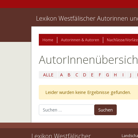
Lexikon Westfälischer Autorinnen u
Home
Autorinnen & Autoren
Nachlässe/Vorläs
AutorInnenübersich
ALLE
A
B
C
D
E
F
G
H
I
J
Leider wurden keine Ergebnisse gefunden.
Suchen nach:
Lexikon Westfälischer
Landscha