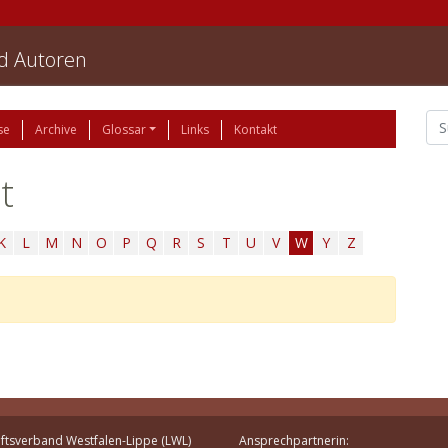
nd Autoren
se
Archive
Glossar
Links
Kontakt
t
K
L
M
N
O
P
Q
R
S
T
U
V
W
Y
Z
ftsverband Westfalen-Lippe (LWL)
Ansprechpartnerin: