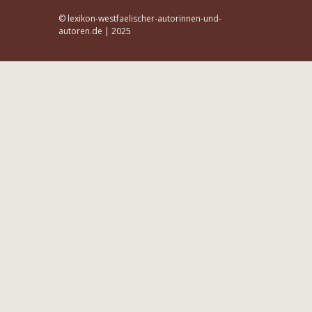
© lexikon-westfaelischer-autorinnen-und-
autoren.de | 2025