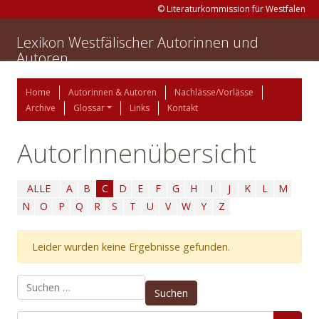
© Literaturkommission für Westfalen
Lexikon Westfälischer Autorinnen und
Autoren
Home
Autorinnen & Autoren
Nachlässe/Vorlässe
Archive
Glossar
Links
Kontakt
AutorInnenübersicht
ALLE
A
B
C
D
E
F
G
H
I
J
K
L
M
N
O
P
Q
R
S
T
U
V
W
Y
Z
Leider wurden keine Ergebnisse gefunden.
Suchen nach: