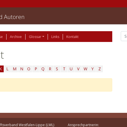
nd Autoren
se
Archive
Glossar
Links
Kontakt
t
K
L
M
N
O
P
Q
R
S
T
U
V
W
Y
Z
ftsverband Westfalen-Lippe (LWL)
Ansprechpartnerin: