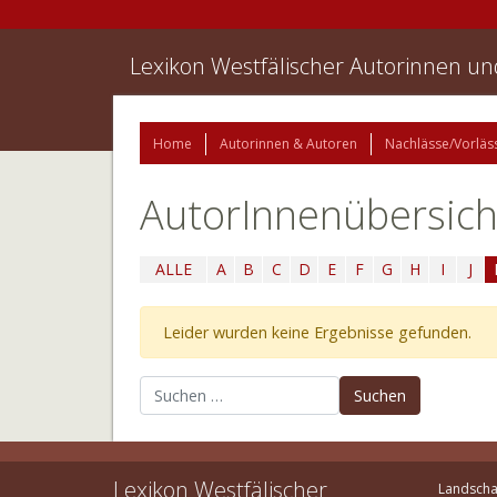
Lexikon Westfälischer Autorinnen u
Home
Autorinnen & Autoren
Nachlässe/Vorläs
AutorInnenübersich
ALLE
A
B
C
D
E
F
G
H
I
J
Leider wurden keine Ergebnisse gefunden.
Suchen nach:
Lexikon Westfälischer
Landscha