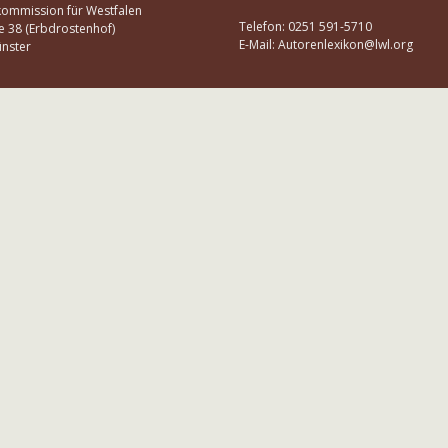
kommission für Westfalen
Telefon: 0251 591-5710
e 38 (Erbdrostenhof)
E-Mail: Autorenlexikon@lwl.org
nster