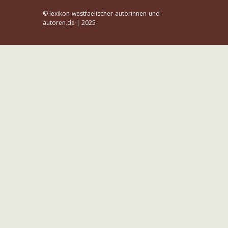
© lexikon-westfaelischer-autorinnen-und-
autoren.de | 2025