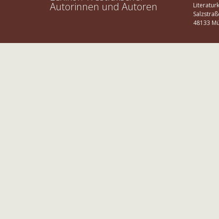
Autorinnen und Autoren
Literatur
Salzstraß
48133 Mü