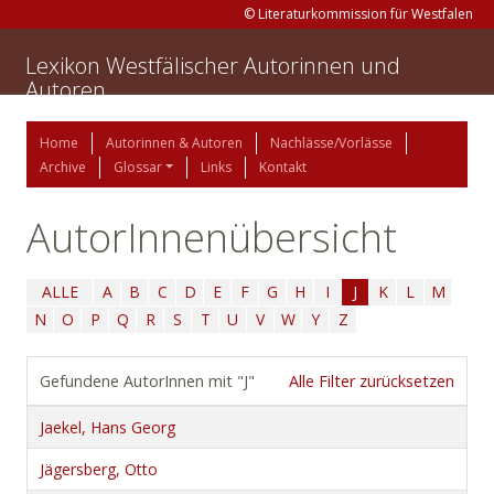
© Literaturkommission für Westfalen
Lexikon Westfälischer Autorinnen und
Autoren
Home
Autorinnen & Autoren
Nachlässe/Vorlässe
Archive
Glossar
Links
Kontakt
AutorInnenübersicht
ALLE
A
B
C
D
E
F
G
H
I
J
K
L
M
N
O
P
Q
R
S
T
U
V
W
Y
Z
Gefundene AutorInnen mit "J"
Alle Filter zurücksetzen
Jaekel, Hans Georg
Jägersberg, Otto