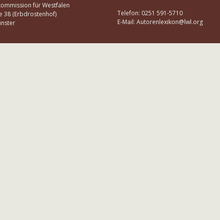
kommission für Westfalen
Telefon: 0251 591-5710
e 38 (Erbdrostenhof)
E-Mail: Autorenlexikon@lwl.org
nster