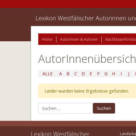
Lexikon Westfälischer Autorinnen u
Home
Autorinnen & Autoren
Nachlässe/Vorläs
AutorInnenübersich
ALLE
A
B
C
D
E
F
G
H
I
J
Leider wurden keine Ergebnisse gefunden.
Suchen nach:
Lexikon Westfälischer
Landscha