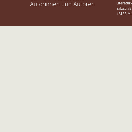
Autorinnen und Autoren
Literatur
Salzstraß
48133 Mü