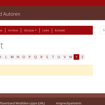
nd Autoren
se
Archive
Glossar
Links
Kontakt
t
K
L
M
N
O
P
Q
R
S
T
U
V
W
Y
Z
ftsverband Westfalen-Lippe (LWL)
Ansprechpartnerin: