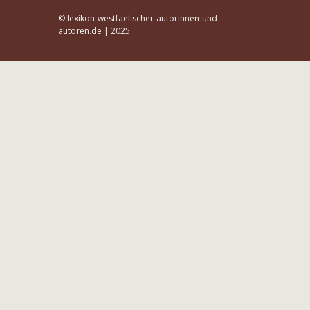
© lexikon-westfaelischer-autorinnen-und-
autoren.de | 2025