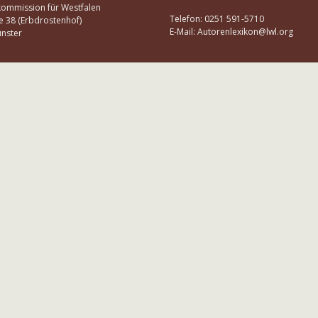
kommission für Westfalen
Telefon: 0251 591-5710
e 38 (Erbdrostenhof)
E-Mail: Autorenlexikon@lwl.org
nster