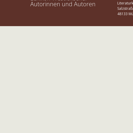
Autorinnen und Autoren
Literatur
Salzstraß
48133 Mü