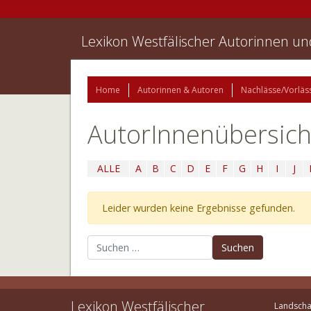
Lexikon Westfälischer Autorinnen u
Home
Autorinnen & Autoren
Nachlässe/Vorläs
AutorInnenübersich
ALLE
A
B
C
D
E
F
G
H
I
J
Leider wurden keine Ergebnisse gefunden.
Suchen nach:
Lexikon Westfälischer
Landscha