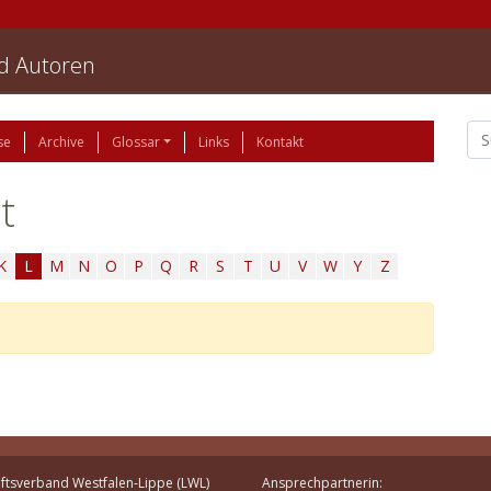
nd Autoren
se
Archive
Glossar
Links
Kontakt
t
K
L
M
N
O
P
Q
R
S
T
U
V
W
Y
Z
ftsverband Westfalen-Lippe (LWL)
Ansprechpartnerin: