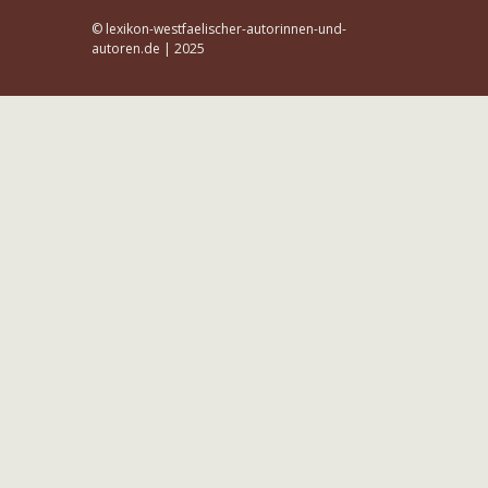
© lexikon-westfaelischer-autorinnen-und-
autoren.de | 2025