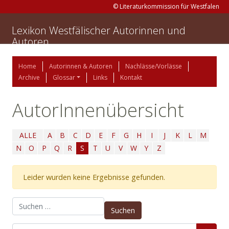
© Literaturkommission für Westfalen
Lexikon Westfälischer Autorinnen und
Autoren
Home
Autorinnen & Autoren
Nachlässe/Vorlässe
Archive
Glossar
Links
Kontakt
AutorInnenübersicht
ALLE
A
B
C
D
E
F
G
H
I
J
K
L
M
N
O
P
Q
R
S
T
U
V
W
Y
Z
Leider wurden keine Ergebnisse gefunden.
Suchen nach: