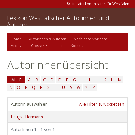
© Literaturkommission für Westfalen
Lexikon Westfälischer Autorinnen und
Autoren
Home
Autorinnen & Autoren
Nachlässe/Vorlässe
Archive
Glossar
Links
Kontakt
AutorInnenübersicht
ALLE
A
B
C
D
E
F
G
H
I
J
K
L
M
N
O
P
Q
R
S
T
U
V
W
Y
Z
AutorIn auswählen
Alle Filter zurücksetzen
Laugs, Hermann
AutorInnen 1 - 1 von 1