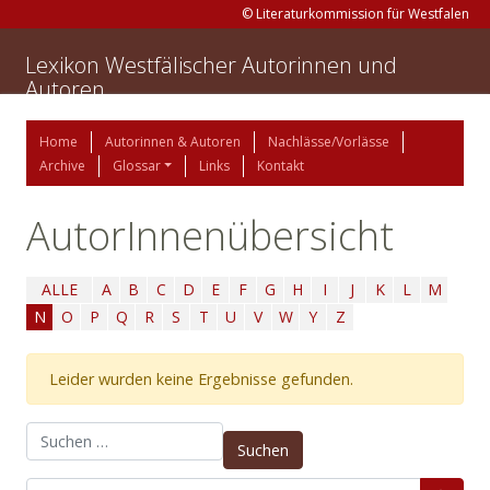
© Literaturkommission für Westfalen
Lexikon Westfälischer Autorinnen und
Autoren
Home
Autorinnen & Autoren
Nachlässe/Vorlässe
Archive
Glossar
Links
Kontakt
AutorInnenübersicht
ALLE
A
B
C
D
E
F
G
H
I
J
K
L
M
N
O
P
Q
R
S
T
U
V
W
Y
Z
Leider wurden keine Ergebnisse gefunden.
Suchen nach: