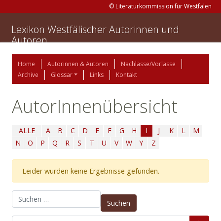
© Literaturkommission für Westfalen
Lexikon Westfälischer Autorinnen und
Autoren
Home
Autorinnen & Autoren
Nachlässe/Vorlässe
Archive
Glossar
Links
Kontakt
AutorInnenübersicht
ALLE
A
B
C
D
E
F
G
H
I
J
K
L
M
N
O
P
Q
R
S
T
U
V
W
Y
Z
Leider wurden keine Ergebnisse gefunden.
Suchen nach: