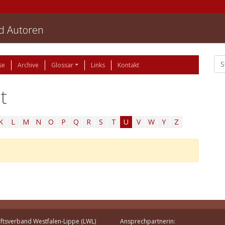
nd Autoren
se
Archive
Glossar
Links
Kontakt
t
K
L
M
N
O
P
Q
R
S
T
U
V
W
Y
Z
ftsverband Westfalen-Lippe (LWL)
Ansprechpartnerin: