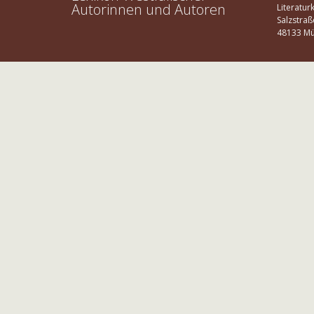
Autorinnen und Autoren
Literatur
Salzstraß
48133 Mü