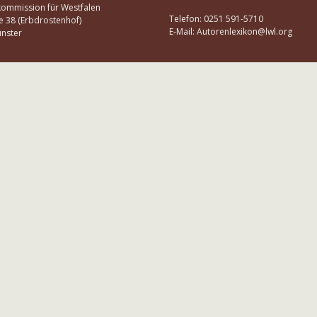
kommission für Westfalen
Telefon: 0251 591-5710
e 38 (Erbdrostenhof)
E-Mail: Autorenlexikon@lwl.org
nster