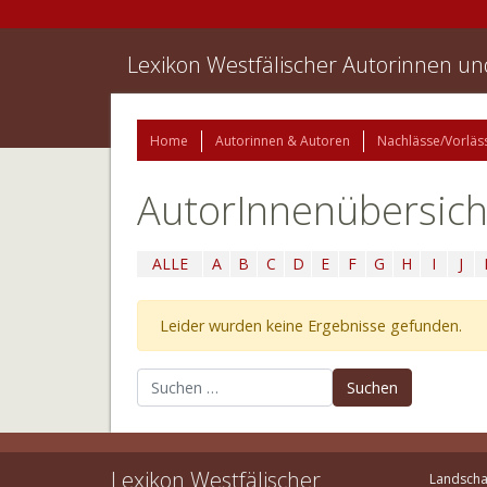
Lexikon Westfälischer Autorinnen u
Home
Autorinnen & Autoren
Nachlässe/Vorläs
AutorInnenübersich
ALLE
A
B
C
D
E
F
G
H
I
J
Leider wurden keine Ergebnisse gefunden.
Suchen nach:
Lexikon Westfälischer
Landscha