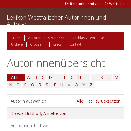
© Literaturkommission für Westfalen
Lexikon Westfälischer Autorinnen und
Autoren
Home
Autorinnen & Autoren
Nachlässe/Vorlässe
Archive
Glossar
Links
Kontakt
AutorInnenübersicht
ALLE
A
B
C
D
E
F
G
H
I
J
K
L
M
N
O
P
Q
R
S
T
U
V
W
Y
Z
AutorIn auswählen
Alle Filter zurücksetzen
Droste-Hülshoff, Annette von
AutorInnen 1 - 1 von 1