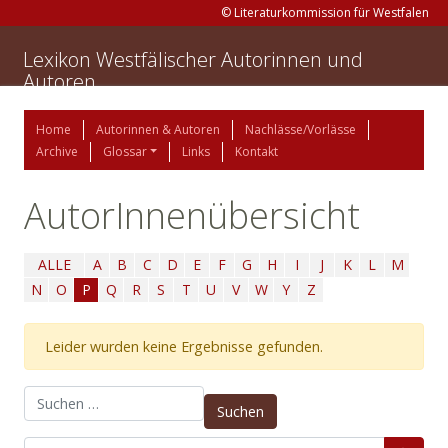
© Literaturkommission für Westfalen
Lexikon Westfälischer Autorinnen und
Autoren
Home
Autorinnen & Autoren
Nachlässe/Vorlässe
Archive
Glossar
Links
Kontakt
AutorInnenübersicht
ALLE
A
B
C
D
E
F
G
H
I
J
K
L
M
N
O
P
Q
R
S
T
U
V
W
Y
Z
Leider wurden keine Ergebnisse gefunden.
Suchen nach: