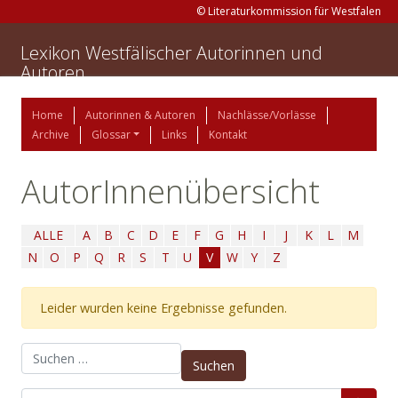
© Literaturkommission für Westfalen
Lexikon Westfälischer Autorinnen und
Autoren
Home
Autorinnen & Autoren
Nachlässe/Vorlässe
Archive
Glossar
Links
Kontakt
AutorInnenübersicht
ALLE
A
B
C
D
E
F
G
H
I
J
K
L
M
N
O
P
Q
R
S
T
U
V
W
Y
Z
Leider wurden keine Ergebnisse gefunden.
Suchen nach: