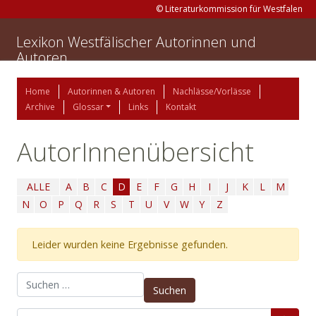
© Literaturkommission für Westfalen
Lexikon Westfälischer Autorinnen und
Autoren
Home
Autorinnen & Autoren
Nachlässe/Vorlässe
Archive
Glossar
Links
Kontakt
AutorInnenübersicht
ALLE
A
B
C
D
E
F
G
H
I
J
K
L
M
N
O
P
Q
R
S
T
U
V
W
Y
Z
Leider wurden keine Ergebnisse gefunden.
Suchen nach: