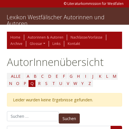
© Literaturkommission für Westfalen
Lexikon Westfälischer Autorinnen und
Autoren
Home
Autorinnen & Autoren
Nachlässe/Vorlässe
Archive
Glossar
Links
Kontakt
AutorInnenübersicht
ALLE
A
B
C
D
E
F
G
H
I
J
K
L
M
N
O
P
Q
R
S
T
U
V
W
Y
Z
Leider wurden keine Ergebnisse gefunden.
Suchen nach: