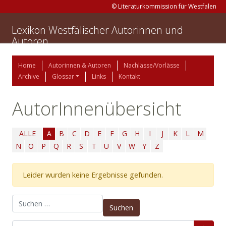
© Literaturkommission für Westfalen
Lexikon Westfälischer Autorinnen und
Autoren
Home
Autorinnen & Autoren
Nachlässe/Vorlässe
Archive
Glossar
Links
Kontakt
AutorInnenübersicht
ALLE
A
B
C
D
E
F
G
H
I
J
K
L
M
N
O
P
Q
R
S
T
U
V
W
Y
Z
Leider wurden keine Ergebnisse gefunden.
Suchen nach: