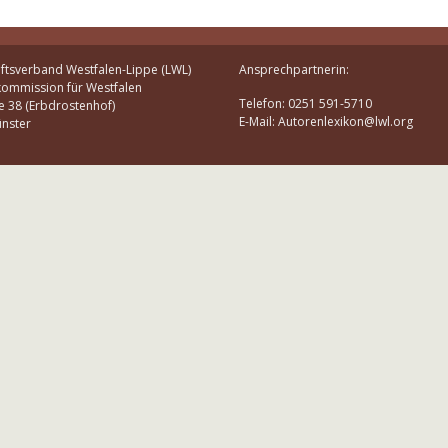
ftsverband Westfalen-Lippe (LWL)
Ansprechpartnerin:
kommission für Westfalen
Telefon: 0251 591-5710
e 38 (Erbdrostenhof)
E-Mail: Autorenlexikon@lwl.org
nster