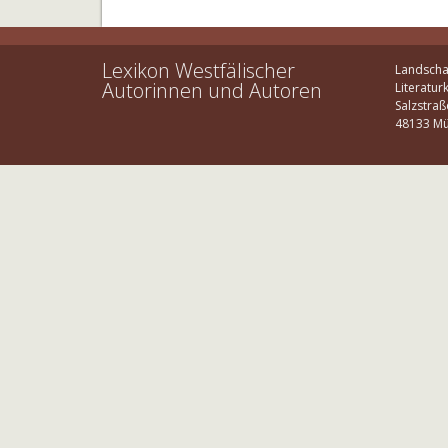
Lexikon Westfälischer
Landscha
Autorinnen und Autoren
Literatur
Salzstraß
48133 Mü