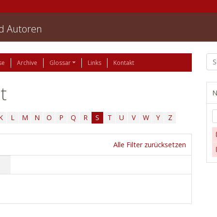
nd Autoren
se
Archive
Glossar
Links
Kontakt
t
N
K
L
M
N
O
P
Q
R
S
T
U
V
W
Y
Z
Alle Filter zurücksetzen