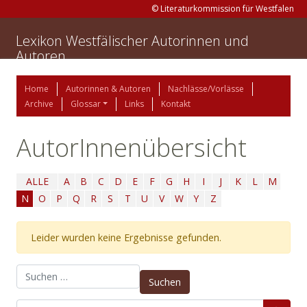
© Literaturkommission für Westfalen
Lexikon Westfälischer Autorinnen und
Autoren
Home
Autorinnen & Autoren
Nachlässe/Vorlässe
Archive
Glossar
Links
Kontakt
AutorInnenübersicht
ALLE
A
B
C
D
E
F
G
H
I
J
K
L
M
N
O
P
Q
R
S
T
U
V
W
Y
Z
Leider wurden keine Ergebnisse gefunden.
Suchen nach: