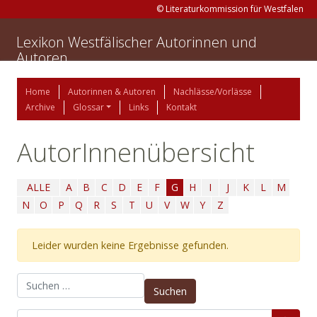
© Literaturkommission für Westfalen
Lexikon Westfälischer Autorinnen und
Autoren
Home
Autorinnen & Autoren
Nachlässe/Vorlässe
Archive
Glossar
Links
Kontakt
AutorInnenübersicht
ALLE
A
B
C
D
E
F
G
H
I
J
K
L
M
N
O
P
Q
R
S
T
U
V
W
Y
Z
Leider wurden keine Ergebnisse gefunden.
Suchen nach: