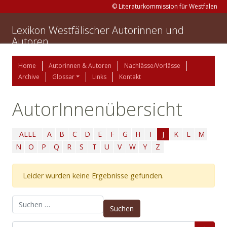
© Literaturkommission für Westfalen
Lexikon Westfälischer Autorinnen und
Autoren
Home
Autorinnen & Autoren
Nachlässe/Vorlässe
Archive
Glossar
Links
Kontakt
AutorInnenübersicht
ALLE
A
B
C
D
E
F
G
H
I
J
K
L
M
N
O
P
Q
R
S
T
U
V
W
Y
Z
Leider wurden keine Ergebnisse gefunden.
Suchen nach: