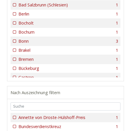
Bad Salzbrunn (Schlesien)
1
Berlin
1
Bocholt
1
Bochum
1
Bonn
3
Brakel
1
Bremen
1
Bückeburg
1
Castrop
1
Coesfeld
1
Nach Auszeichnung filtern
Detmold
2
Dingden (Hamminkeln)
1
Dortmund
1
Annette von Droste-Hülshoff-Preis
1
Dortmund-Hörde
1
Bundesverdienstkreuz
1