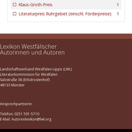
Düsseldorf
38
Klaus-Groth-Preis
1
Eslohe
1
Literaturpreis Ruhrgebiet (einschl. Förderpreise)
1
Essen
1
Gelsenkirchen
1
Hagen
1
Lexikon Westfälischer
Halver-Oberbrügge
1
Autorinnen und Autoren
Hamburg
1
Hamm
2
Landschaftsverband Westfalen-Lippe (LWL)
Heinsberg (Kirchhundem)
1
Literaturkommission für Westfalen
Salzstraße 38 (Erbdrostenhof)
Herford
1
48133 Münster
Herne
1
Herscheid
1
Ansprechpartnerin:
Herten in Westfalen
1
Telefon: 0251 591-5710
E-Mail: Autorenlexikon@lwl.org
Herzfeld (Lippetal)
1
Iserlohn
1