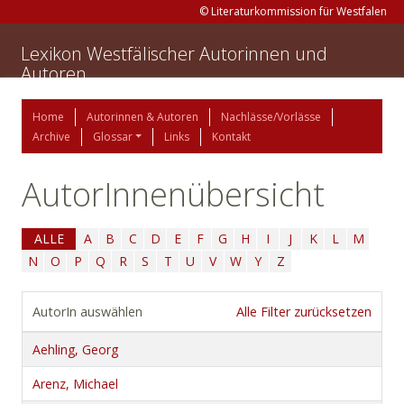
© Literaturkommission für Westfalen
Lexikon Westfälischer Autorinnen und
Autoren
Home
Autorinnen & Autoren
Nachlässe/Vorlässe
Archive
Glossar
Links
Kontakt
AutorInnenübersicht
ALLE
A
B
C
D
E
F
G
H
I
J
K
L
M
N
O
P
Q
R
S
T
U
V
W
Y
Z
AutorIn auswählen
Alle Filter zurücksetzen
Aehling, Georg
Arenz, Michael