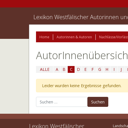
Lexikon Westfälischer Autorinnen u
Home
Autorinnen & Autoren
Nachlässe/Vorläs
AutorInnenübersich
ALLE
A
B
C
D
E
F
G
H
I
J
Leider wurden keine Ergebnisse gefunden.
Suchen nach:
Lexikon Westfälischer
Landscha