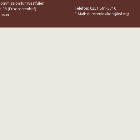
kommission für Westfalen
Telefon: 0251 591-5710
e 38 (Erbdrostenhof)
E-Mail: Autorenlexikon@lwl.org
nster