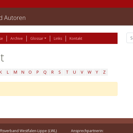
nd Autoren
se
Archive
Glossar
Links
Kontakt
t
K
L
M
N
O
P
Q
R
S
T
U
V
W
Y
Z
ftsverband Westfalen-Lippe (LWL)
Ansprechpartnerin: