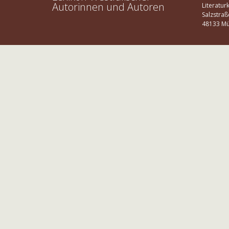
Autorinnen und Autoren
Literatur
Salzstraß
48133 Mü