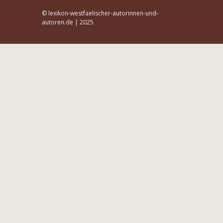
© lexikon-westfaelischer-autorinnen-und-
autoren.de | 2025