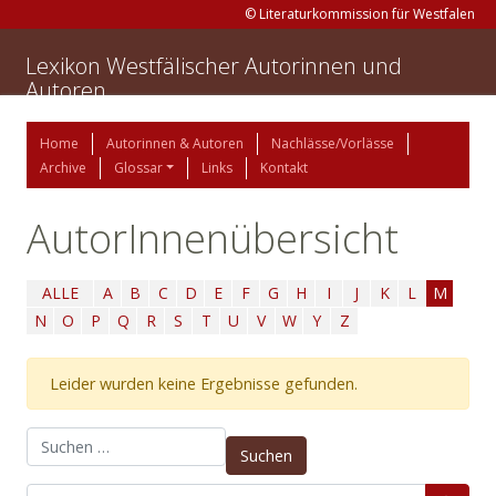
© Literaturkommission für Westfalen
Lexikon Westfälischer Autorinnen und
Autoren
Home
Autorinnen & Autoren
Nachlässe/Vorlässe
Archive
Glossar
Links
Kontakt
AutorInnenübersicht
ALLE
A
B
C
D
E
F
G
H
I
J
K
L
M
N
O
P
Q
R
S
T
U
V
W
Y
Z
Leider wurden keine Ergebnisse gefunden.
Suchen nach: