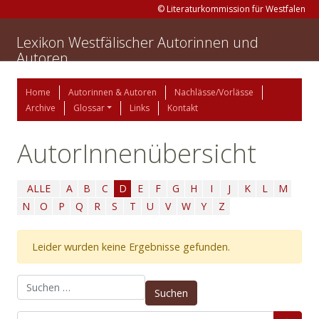
© Literaturkommission für Westfalen
Lexikon Westfälischer Autorinnen und
Autoren
Home
Autorinnen & Autoren
Nachlässe/Vorlässe
Archive
Glossar
Links
Kontakt
AutorInnenübersicht
ALLE
A
B
C
D
E
F
G
H
I
J
K
L
M
N
O
P
Q
R
S
T
U
V
W
Y
Z
Leider wurden keine Ergebnisse gefunden.
Suchen nach: