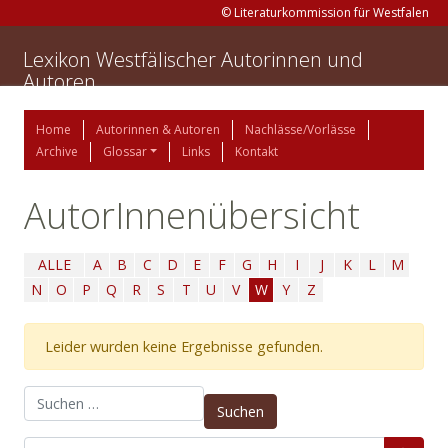
© Literaturkommission für Westfalen
Lexikon Westfälischer Autorinnen und
Autoren
Home
Autorinnen & Autoren
Nachlässe/Vorlässe
Archive
Glossar
Links
Kontakt
AutorInnenübersicht
ALLE
A
B
C
D
E
F
G
H
I
J
K
L
M
N
O
P
Q
R
S
T
U
V
W
Y
Z
Leider wurden keine Ergebnisse gefunden.
Suchen nach: