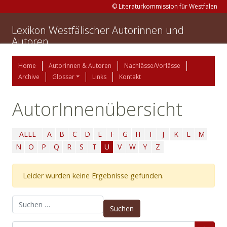
© Literaturkommission für Westfalen
Lexikon Westfälischer Autorinnen und
Autoren
Home
Autorinnen & Autoren
Nachlässe/Vorlässe
Archive
Glossar
Links
Kontakt
AutorInnenübersicht
ALLE
A
B
C
D
E
F
G
H
I
J
K
L
M
N
O
P
Q
R
S
T
U
V
W
Y
Z
Leider wurden keine Ergebnisse gefunden.
Suchen nach: