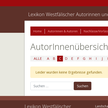
Lexikon Westfälischer Autorinnen u
Home
Autorinnen & Autoren
Nachlässe/Vorläs
AutorInnenübersich
ALLE
A
B
C
D
E
F
G
H
I
J
Leider wurden keine Ergebnisse gefunden.
Suchen nach:
Lexikon Westfälischer
Landscha