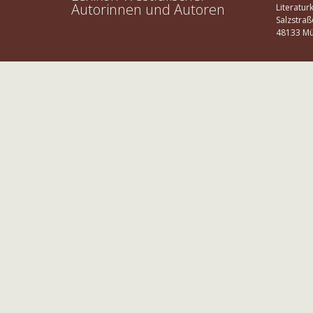
Autorinnen und Autoren
Literatur
Salzstraß
48133 Mü