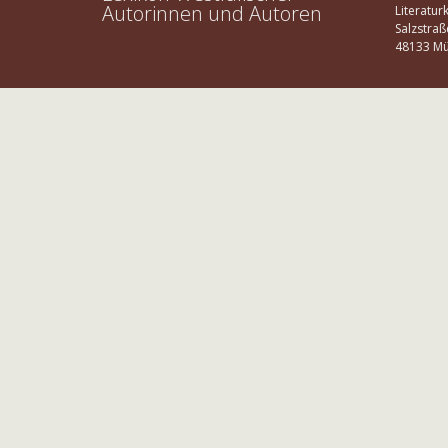
Autorinnen und Autoren
Literatur
Salzstraß
48133 Mü