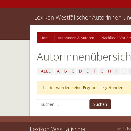
Lexikon Westfälischer Autorinnen u
Home
Autorinnen & Autoren
Nachlässe/Vorläs
AutorInnenübersich
ALLE
A
B
C
D
E
F
G
H
I
J
Leider wurden keine Ergebnisse gefunden.
Suchen nach:
Lexikon Westfälischer
Landscha