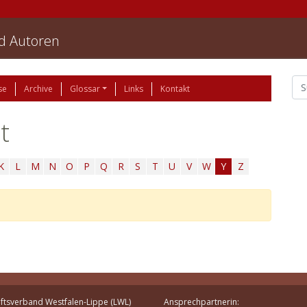
nd Autoren
se
Archive
Glossar
Links
Kontakt
t
K
L
M
N
O
P
Q
R
S
T
U
V
W
Y
Z
ftsverband Westfalen-Lippe (LWL)
Ansprechpartnerin: