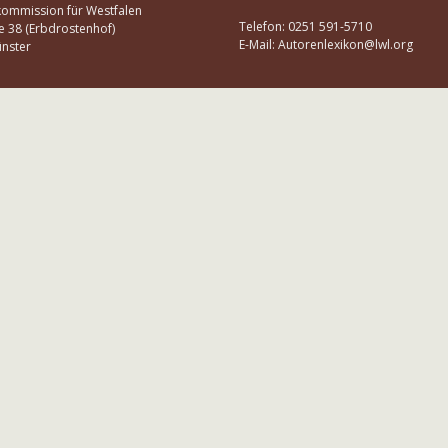
kommission für Westfalen
Telefon: 0251 591-5710
e 38 (Erbdrostenhof)
E-Mail: Autorenlexikon@lwl.org
nster