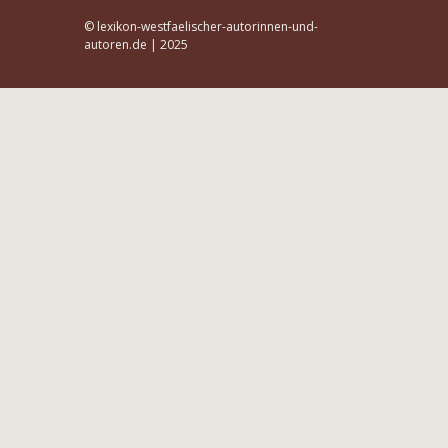
© lexikon-westfaelischer-autorinnen-und-
autoren.de | 2025