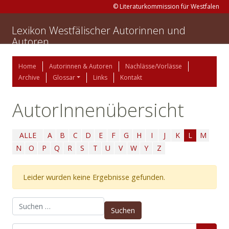
© Literaturkommission für Westfalen
Lexikon Westfälischer Autorinnen und
Autoren
Home
Autorinnen & Autoren
Nachlässe/Vorlässe
Archive
Glossar
Links
Kontakt
AutorInnenübersicht
ALLE
A
B
C
D
E
F
G
H
I
J
K
L
M
N
O
P
Q
R
S
T
U
V
W
Y
Z
Leider wurden keine Ergebnisse gefunden.
Suchen nach: