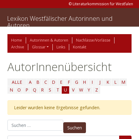
© Literaturkommission für Westfalen
Lexikon Westfälischer Autorinnen und
Autoren
Home
Autorinnen & Autoren
Nachlässe/Vorlässe
Archive
Glossar
Links
Kontakt
AutorInnenübersicht
ALLE
A
B
C
D
E
F
G
H
I
J
K
L
M
N
O
P
Q
R
S
T
U
V
W
Y
Z
Leider wurden keine Ergebnisse gefunden.
Suchen nach: