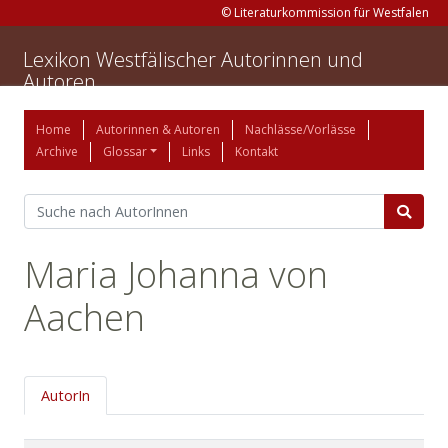
© Literaturkommission für Westfalen
Lexikon Westfälischer Autorinnen und
Autoren
Home
Autorinnen & Autoren
Nachlässe/Vorlässe
Archive
Glossar
Links
Kontakt
Maria Johanna von
Aachen
AutorIn