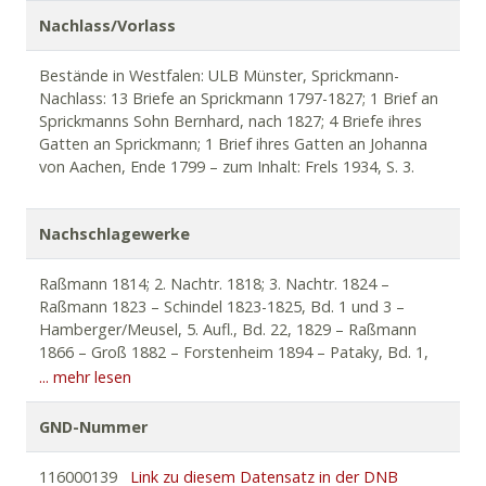
und 313 – Folkerts 1986, S. 66 und 68 – Gödden 1991
Nachlass/Vorlass
[mehrf. erwähnt] – Gödden/Nölle-Hornkamp:
Literaturführer 1992 [Stichw.: Münster].
Bestände in Westfalen: ULB Münster, Sprickmann-
Nachlass: 13 Briefe an Sprickmann 1797-1827; 1 Brief an
Sprickmanns Sohn Bernhard, nach 1827; 4 Briefe ihres
Gatten an Sprickmann; 1 Brief ihres Gatten an Johanna
von Aachen, Ende 1799 – zum Inhalt: Frels 1934, S. 3.
Nachschlagewerke
Raßmann 1814; 2. Nachtr. 1818; 3. Nachtr. 1824 –
Raßmann 1823 – Schindel 1823-1825, Bd. 1 und 3 –
Hamberger/Meusel, 5. Aufl., Bd. 22, 1829 – Raßmann
1866 – Groß 1882 – Forstenheim 1894 – Pataky, Bd. 1,
1898 – Goedeke, Bd. 7, 1906, S. 339f. – Friedrichs 1967 –
... mehr lesen
Friedrichs 1981 – Dt. Biogr. Archiv, Fiche 1, Sp. 96-100;
Fiche 1422, Sp. 2-6 – Nachweise im Archiv Oscar
GND-Nummer
Fambach (UB Bonn).
116000139
Link zu diesem Datensatz in der DNB