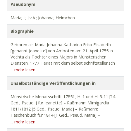
Pseudonym
Maria; J.; J.v.A.; Johanna; Heimchen.
Biographie
Geboren als Maria Johanna Katharina Erika Elisabeth
[genannt Jeanette] von Amboten am 21. April 1755 in
Vechta als Tochter eines Majors in Münsterischen
Diensten. 1777 Heirat mit dem selbst schriftstellerisch
tätigen (s.
Münstrische
Monatsschrift
, 1786)
... mehr lesen
preußischen Hauptmann Klemens August von Aachen.
Seit dem 15. Juni 1808 verwitwet. Lebte ständig in
Unselbstständige Veröffentlichungen in
Münster. Verstarb am 21. Januar 1845.
Münstrische Monatsschrift 1785f., H. 1 und H. 3-11 [14
War seit 1777 schriftstellerisch tätig. Erste Gedichte und
Ged., Pseud. J für Jeanette] – Raßmann: Mimigardia
Aufsätze wurden
von anderen Personen, die um deren
1811/1812 [5 Ged., Pseud. Maria] – Raßmann:
Mittheilung baten, dem Druck übergeben
[…]
, ohne
Taschenbuch für 1814 [1 Ged., Pseud. Maria] –
daß
sie selbst je daran dachte, etwas einzuliefern
Grote/Raßmann: Thusnelda 1816 [4 Ged., Pseud. J] –
... mehr lesen
(Raßmann 1866).
Fast alle ihre Gedichte sind
[…]
Raßmann: Sammlung triolettischer Spiele 1817 [3
Erzeugnisse
trauriger
Schicksale,
die
ihr
Herz
sehr