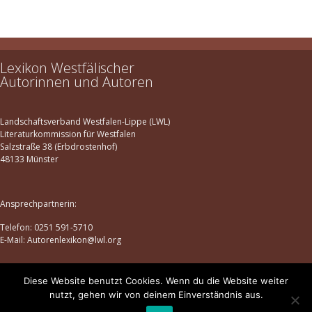
Lexikon Westfälischer
Autorinnen und Autoren
Landschaftsverband Westfalen-Lippe (LWL)
Literaturkommission für Westfalen
Salzstraße 38 (Erbdrostenhof)
48133 Münster
Ansprechpartnerin:
Telefon: 0251 591-5710
E-Mail: Autorenlexikon@lwl.org
Diese Website benutzt Cookies. Wenn du die Website weiter
Datenschutz
|
Impressum
nutzt, gehen wir von deinem Einverständnis aus.
© lexikon-westfaelischer-autorinnen-und-autoren.de | 2025