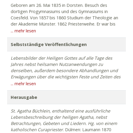
Geboren am 26. Mai 1835 in Dorsten. Besuch des
dortigen Progymnasiums und des Gymnasiums in
Coesfeld. Von 1857 bis 1860 Studium der Theologie an
der Akademie Münster. 1862 Priesterweihe. Er war bis
1863 Konrektor in Telgte, bevor er in Münster das
... mehr lesen
Studium der Philologie aufnahm, das er aus
Gesundheitsgründen bald aufgab. Von 1864 bis 1866
Selbstständige Veröffentlichungen
war er Religionslehrer und Seelsorger am damaligen
Pensionat der „Damen vom Heiligen Herzen Jesu“
Lebensbilder der Heiligen Gottes auf alle Tage des
Mariental (Münster). Übernahme einer ihn weniger
Jahres nebst heilsamen Nutzanwendungen zu
beanspruchenden Stelle auf dem Lande. Er war fortan
denselben, außerdem besondere Abhandlungen und
Vikar in Nienborg-Heek bei Ahaus, wo er
in Folge des
Erwägungen
über die wichtigsten Feste und Zeiten des
leidigen Kulturkampfes 20 Jahre ausharren
mußte
.
Kirchenjahrs, sowie über die acht Gedächtnistage vom
... mehr lesen
(Hinrichsen, 2. Aufl. 1891) Hierauf wurde er Vikar in
bittern Leiden unseres Herrn Jesu Christi,
dargestellt
Borghorst. Den Anstrengungen dieser Stelle nicht
zum
Troste
und
zur
Erbauung
für
alle
kranken
und
Herausgabe
gewachsen, wurde er als Vikar nach Nordkirchen bei
leidenden
Christen
. 4 Bde. Regensburg: Manz 1877f.
Lüdinghausen versetzt. 1894 wurde er Pfarrer in Hamm-
[anonym] –
Die
christliche
Krankenstube.
Lehr-
und
St.
Agatha
Büchlein,
enthaltend
eine
ausführliche
Bossendorf, dort starb er am 17. Juli 1895.
Beispielbuch
für
Kranke.
Paderborn: Bonifatiusdr. 1886.
Lebensbeschreibung
der
heiligen
Agatha,
nebst
XI, 295S. (EAB Paderborn); 2., verb. Aufl. Paderborn:
Betrachtungen,
Gebeten
und
Liedern.
Hg
.
von
einem
Bonifatiusdr. 1909. 574S. (EAB Paderborn) –
Der
Freund
katholischen
Curapriester
. Dülmen: Laumann 1870
am
Krankenbette.
Ein
Beispielbuch
für
kranke
und