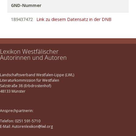
sancte
spiritus
!
Komm,
heiliger
Geist!
Belehrungen
und
GND-Nummer
Erzählungen
über
das
heilige
Sakrament
der
Firmung
sowie über die sieben Gaben und zwölf Früchte des
189437472
Link zu diesem Datensatz in der DNB
heiligen
Geistes.
1. Ausg. [
für
die
Jugend
]. Paderborn,
Münster, Osnabrück: Schöningh 1890. XII, 175S.; 2. Ausg.
[
für
Geistliche
und
Lehrer
] Paderborn, Münster,
Osnabrück: Schöningh 1890. XXI, 262S. (KPS Münster,
EDDB Köln) –
Marianische Bibliothek in 12 Bänden
.
Lexikon Westfälischer
Autorinnen und Autoren
Landschaftsverband Westfalen-Lippe (LWL)
Literaturkommission für Westfalen
Salzstraße 38 (Erbdrostenhof)
48133 Münster
Ansprechpartnerin:
Telefon: 0251 591-5710
E-Mail: Autorenlexikon@lwl.org