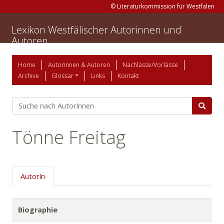
© Literaturkommission für Westfalen
Lexikon Westfälischer Autorinnen und
Autoren
Home
Autorinnen & Autoren
Nachlässe/Vorlässe
Archive
Glossar
Links
Kontakt
Tönne Freitag
AutorIn
Biographie