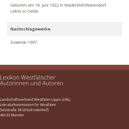
Geboren am 16. Juni 1922 in Wadersloh/Warendorf.
Lebte in Oelde.
Nachschlagewerke
Sowinski 1997.
Lexikon Westfälischer
Autorinnen und Autoren
Landschaftsverband Westfalen-Lippe (LWL)
Literaturkommission für Westfalen
Salzstraße 38 (Erbdrostenhof)
48133 Münster