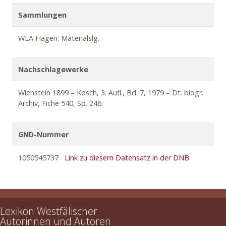
405f.:
Zwischen
den
Gräbern
;
Erholung
– Uhlmann-
Bixterheide/Hülter: Westf. Dichtung 1895, S. 128f.:
Im
Sammlungen
Herbst
;
Auf
dem
Friedhofe
;
Der
Lenz
.
WLA Hagen: Materialslg.
Nachschlagewerke
Wienstein 1899 – Kosch, 3. Aufl., Bd. 7, 1979 – Dt. biogr.
Archiv, Fiche 540, Sp. 246.
GND-Nummer
1050545737
Link zu diesem Datensatz in der DNB
Lexikon Westfälischer
Autorinnen und Autoren