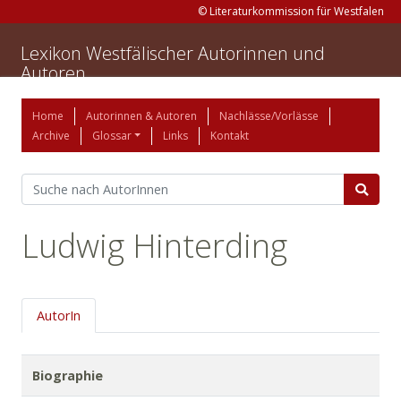
© Literaturkommission für Westfalen
Lexikon Westfälischer Autorinnen und
Autoren
Home
Autorinnen & Autoren
Nachlässe/Vorlässe
Archive
Glossar
Links
Kontakt
Ludwig Hinterding
AutorIn
Biographie