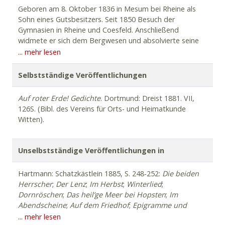
Geboren am 8. Oktober 1836 in Mesum bei Rheine als
Sohn eines Gutsbesitzers. Seit 1850 Besuch der
Gymnasien in Rheine und Coesfeld. Anschließend
widmete er sich dem Bergwesen und absolvierte seine
Ausbildung in Ibbenbüren und Bergwerken in Belgien
... mehr lesen
und Südfrankreich. Danach besuchte er die Bergschule in
Düren. 1866 trat er in den Staatsdienst ein. Er wurde in
Selbstständige Veröffentlichungen
den Salinen Neusalzwerk und Königsborn tätig. 1868
wurde er als Sekretär an das königliche Oberbergamt in
Auf
roter
Erde!
Gedichte
. Dortmund: Dreist 1881. VII,
Dortmund berufen. Sein Todesdatum wurde nicht
126S. (Bibl. des Vereins für Orts- und Heimatkunde
ermittelt.
Witten).
Unselbstständige Veröffentlichungen in
Hartmann: Schatzkästlein 1885, S. 248-252:
Die
beiden
Herrscher
;
Der
Lenz
;
Im
Herbst
;
Winterlied
;
Dornröschen
;
Das
heil’ge
Meer
bei
Hopsten
;
Im
Abendscheine
;
Auf
dem
Friedhof
;
Epigramme
und
Sprüche
– Baehr: Rhein.-Westf. Dichterbuch 1888, S.
... mehr lesen