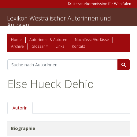
© Literaturkommission für Westfalen
Lexikon Westfälischer Autorinnen und
Autoren
Home
Autorinnen & Autoren
Nachlässe/Vorlässe
Archive
Glossar
Links
Kontakt
Else Hueck-Dehio
AutorIn
Biographie