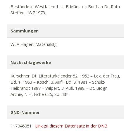
Vierzehnjährige und Vierzig- bis Neunzigjährige.
Bestände in Westfalen: 1. ULB Münster: Brief an Dr. Ruth
Heilbronn: Salzer 1965. 234S. (StB Bochum, UB Essen); 2.
Steffen, 18.7.1973.
Aufl. Heilbronn: Salzer 1966 (StB Wuppertal-Elberfeld) –
Tante Tüttchen.
Kassel. Oncken-Verlag 1968 (= Für stille
Stunden H. 19) –
Die
goldenen
Äpfel.
München:
Sammlungen
Claudius-Verlag 1969. 72S. (StB Duisburg, Bibl. Haus des
Dt. Ostens, Düsseldorf).
WLA Hagen: Materialslg.
Nachschlagewerke
Kürschner: Dt. Literaturkalender 52, 1952 – Lex. der Frau,
Bd. 1, 1953 – Kosch, 3. Aufl., Bd. 8, 1981 – Schulz-
Fielbrandt 1987 – Wilpert, 3. Aufl. 1988 – Dt. Biogr.
Archiv, N.F., Fiche 625, Sp. 43f.
GND-Nummer
117046051
Link zu diesem Datensatz in der DNB