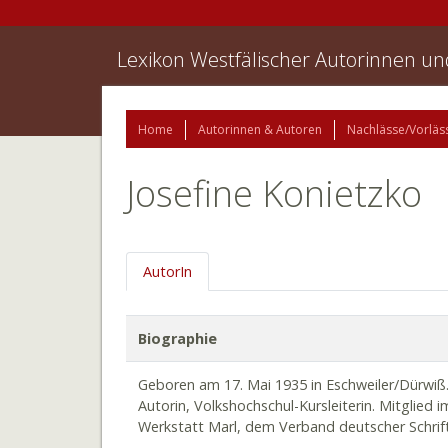
Lexikon Westfälischer Autorinnen u
Home
Autorinnen & Autoren
Nachlässe/Vorläs
Josefine Konietzko
AutorIn
Biographie
Geboren am 17. Mai 1935 in Eschweiler/Dürwiß.
Autorin, Volkshochschul-Kursleiterin. Mitglied i
Werkstatt Marl, dem Verband deutscher Schrifts