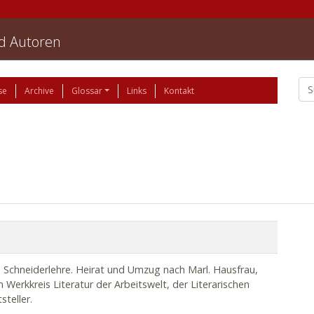
nd Autoren
se
Archive
Glossar
Links
Kontakt
 Schneiderlehre. Heirat und Umzug nach Marl. Hausfrau,
m Werkkreis Literatur der Arbeitswelt, der Literarischen
teller.